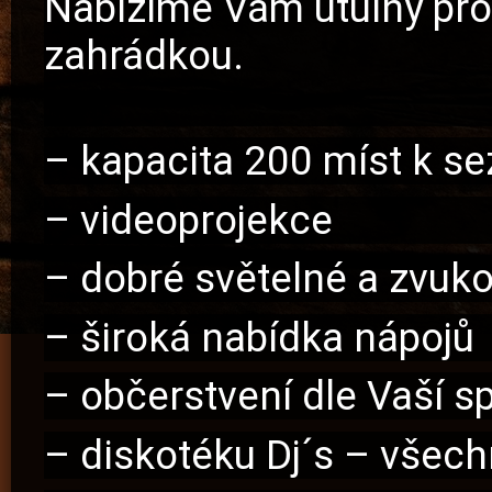
Nabízíme Vám útulný pro
zahrádkou.
– kapacita 200 míst k se
– videoprojekce
– dobré světelné a zvuk
– široká nabídka nápojů
– občerstvení dle Vaší sp
– diskotéku Dj´s – všech